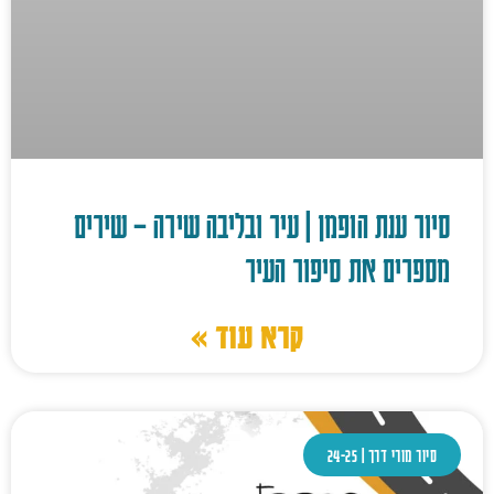
סיור ענת הופמן | עיר ובליבה שירה – שירים
מספרים את סיפור העיר
קרא עוד »
סיור מורי דרך | 24-25