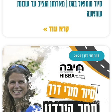
סיור שמואל בהט | מארמון הנציב עד שכונת
שמאעה
קרא עוד »
סיור מורי דרך | 24-25