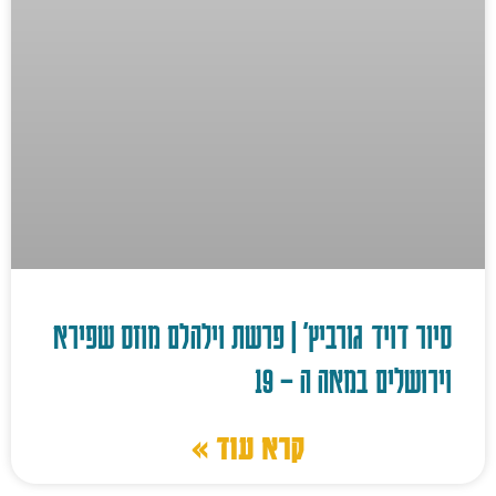
סיור דויד גורביץ' | פרשת וילהלם מוזס שפירא
וירושלים במאה ה – 19
קרא עוד »