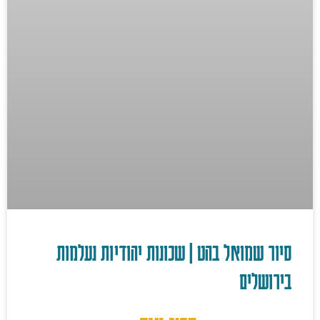
סיור שמואל בהט | שכונות יהודיות נעלמות
בירושלים