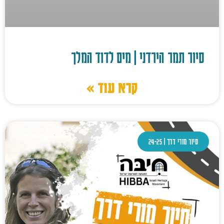
סיור תמר הירדני | מים לדוד המלך
קרא עוד »
סיור מורי דרך | 24-25