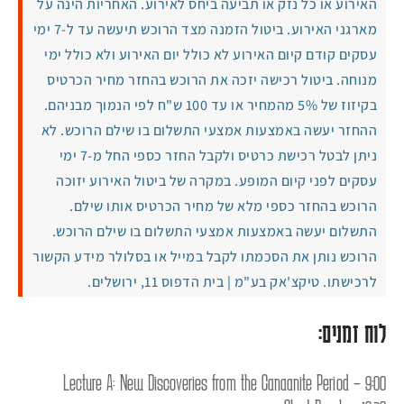
האירוע או כל נזק או תביעה ביחס לאירוע. האחריות הינה על
מארגני האירוע. ביטול הזמנה מצד הרוכש תיעשה עד ל-7 ימי
עסקים קודם קיום האירוע לא כולל יום האירוע ולא כולל ימי
מנוחה. ביטול רכישה יזכה את הרוכש בהחזר מחיר הכרטיס
בקיזוז של 5% מהמחיר או עד 100 ש"ח לפי הנמוך מבניהם.
ההחזר יעשה באמצעות אמצעי התשלום בו שילם הרוכש. לא
ניתן לבטל רכישת כרטיס ולקבל החזר כספי החל מ-7 ימי
עסקים לפני קיום המופע. במקרה של ביטול האירוע יזוכה
הרוכש בהחזר כספי מלא של מחיר הכרטיס אותו שילם.
התשלום יעשה באמצעות אמצעי התשלום בו שילם הרוכש.
הרוכש נותן את הסכמתו לקבל במייל או בסלולר מידע הקשור
לרכישתו. טיקצ'אק בע"מ | בית הדפוס 11, ירושלים.
לוח זמנים:
9:00 – Lecture A: New Discoveries from the Canaanite Period