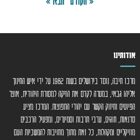
« הקודם
הבא »
אודותינו
מרכז חיבה, נוסד בירושלים בשנת 1982 על ידי איש החינוך
אליהו גבאי, במטרה לקדם את הזיקה למסורת היהודית, אוצר
הפיוטים וחיזוק הקשר עם יהודי התפוצות. המרכז מציע
סדנאות, חוגים, ערבי תרבות וסמינרים, ומפעיל הרכבים
מוזיקליים ומקהלות, כל זאת מתוך מחויבות להמשכיות העם