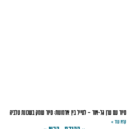
סיור עם ערן גל-אור – לטייל בין ארמונות: סיור עומק בשכונת טלביה
קרא עוד »