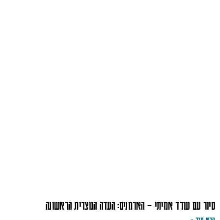
סיור עם עודד אמיתי – הארמנים: העדה הנוצרית הראשונה
קרא עוד »