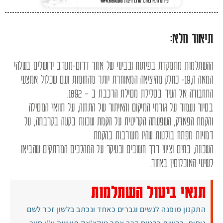
תיאור מלא:
ההשתלמות מתמקדת בפיתוח ובבינוי של אזור דרום-מערב ירושלים בשלהי
המאה ה,19- כחלק מהיציאה המאוחרת יותר מהחומות ועם שכלול אמצעי
התחבורה אל העיר בסלילת מסילת הרכבת ב – 1892.
בסיור נעמוד על גורמי המיקום והאיתור של התחנה, על תוואי המסילה
והקמת הפארק, השפעתה הקריטית על הקמת שכונת בקעה בקרבתה, על
דמויות מפתח בולטות שהיו מעורבות בהקמת
השכונה, בתים וציוני דרך חשובים ובעיקר על המהלכים המרתקים שהביאו
לשינוי האוכלוסין באזור.
תנאי ביטול השתלמות
התקנון מופנה לנשים וגברים כאחד ונכתב בלשון זכר לשם