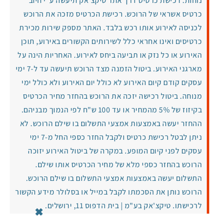
נוחות. רכישת כרטיס דרך אתר טיקצ'אק תיעשה ע"י חיוב
כרטיס אשראי של הרוכש. רכישת הכרטיס מזכה את הרוכש
לכניסה לאירוע אותו רכש בלבד. האתר מספק שירות מכירת
כרטיסים ואינו אחראי כלל לשירותים הקשורים באירוע, תוכן
האירוע או כל נזק או תביעה ביחס לאירוע. האחריות הינה על
מארגני האירוע. ביטול הזמנה מצד הרוכש תיעשה עד ל-7 ימי
עסקים קודם קיום האירוע לא כולל יום האירוע ולא כולל ימי
מנוחה. ביטול רכישה יזכה את הרוכש בהחזר מחיר הכרטיס
בקיזוז של 5% מהמחיר או עד 100 ש"ח לפי הנמוך מבניהם.
ההחזר יעשה באמצעות אמצעי התשלום בו שילם הרוכש. לא
ניתן לבטל רכישת כרטיס ולקבל החזר כספי החל מ-7 ימי
עסקים לפני קיום המופע. במקרה של ביטול האירוע יזוכה
הרוכש בהחזר כספי מלא של מחיר הכרטיס אותו שילם.
התשלום יעשה באמצעות אמצעי התשלום בו שילם הרוכש.
הרוכש נותן את הסכמתו לקבל במייל או בסלולר מידע הקשור
×
לרכישתו. טיקצ'אק בע"מ | בית הדפוס 11, ירושלים.