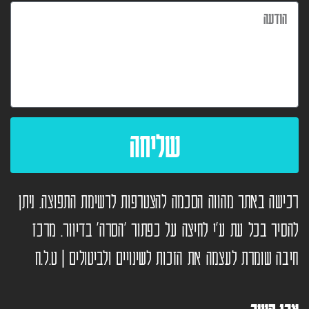
שליחה
רכישה באתר מהווה הסכמה להצטרפות לרשימת התפוצה. ניתן
להסיר בכל עת ע”י לחיצה על כפתור ‘הסרה’ בדיוור. מרכז
חיבה שומרת לעצמה את הזכות לשינויים ולביטולים | ט.ל.ח