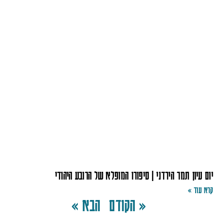
יום עיון תמר הירדני | סיפורו המופלא של הרובע היהודי
קרא עוד »
« הקודם
הבא »