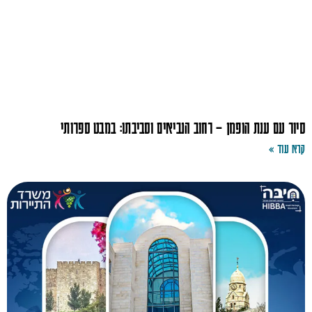
סיור עם ענת הופמן – רחוב הנביאים וסביבתו: במבט ספרותי
קרא עוד »