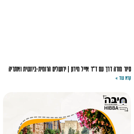
סיור מורה דרך עם ד"ר אייל מירון | ירושלים הרומית-ביזנטית ואתריה
קרא עוד »