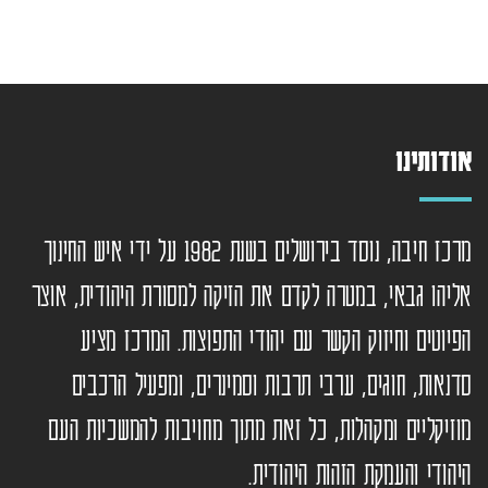
אודותינו
מרכז חיבה, נוסד בירושלים בשנת 1982 על ידי איש החינוך
אליהו גבאי, במטרה לקדם את הזיקה למסורת היהודית, אוצר
הפיוטים וחיזוק הקשר עם יהודי התפוצות. המרכז מציע
סדנאות, חוגים, ערבי תרבות וסמינרים, ומפעיל הרכבים
מוזיקליים ומקהלות, כל זאת מתוך מחויבות להמשכיות העם
היהודי והעמקת הזהות היהודית.